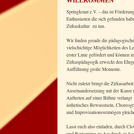
WILLKOMMEN
Springkraut e.V. – das ist Förderun
Enthusiasten die sich gefunden hab
Zirkuskultur zu tun.
Wir finden gerade die pädagogische
vielschichtige Möglichkeiten des 
erster Linie gefördert und können m
Zirkuspädagogik erweckt den Ehrgeiz
Aufführung große Momente.
Nicht zuletzt bringt die Zirkusarbeit
Auseinandersetzung mit der Kunst m
Auftreten auf einer Bühne verlangt
ästhetisches Bewusstsein, Choreogr
und Improvisationsvermögen gleic
Lasst euch also einladen, durch Cl
und Pantomime zu Ausdruck zu k