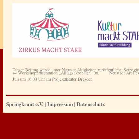
Dieser Beitrag wurde unter
Neueste Altigkeiten
veröffentlicht. Setze e
←
Workshoppräsentation „Alltagsakrobaten“ 06.
Neustadt Art Fes
Juli um 16:00 Uhr im Projekttheater Dresden
Springkraut e.V.
|
Impressum
|
Datenschutz