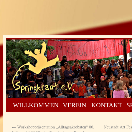
WILLKOMMEN
VEREIN
KONTAKT
S
←
Workshoppräsentation „Alltagsakrobaten“ 06.
Neustadt Art Fes