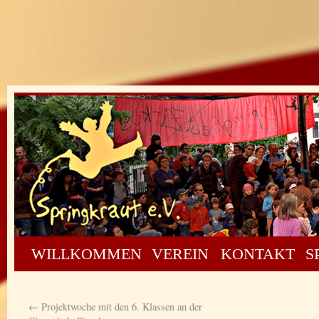
WILLKOMMEN
VEREIN
KONTAKT
S
←
Projektwoche mit den 6. Klassen an der