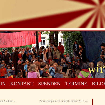
IN
KONTAKT
SPENDEN
TERMINE
BILD
lam Aleikum –
Zirkuscamp am 30. und 31. Januar 2016
→