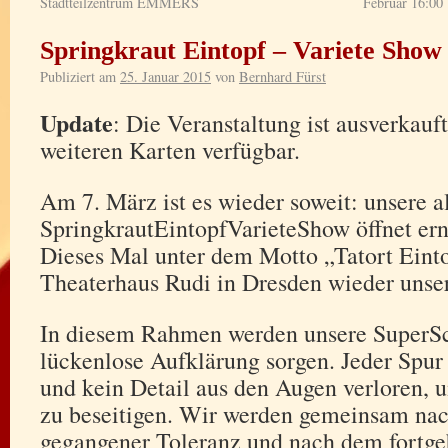
Stadtteilzentrum EMMERS
Februar 16:00
Springkraut Eintopf – Variete Show
Publiziert am
25. Januar 2015
von
Bernhard Fürst
Update
: Die Veranstaltung ist ausverkauft
weiteren Karten verfügbar.
Am 7. März ist es wieder soweit: unsere al
SpringkrautEintopfVarieteShow öffnet erne
Dieses Mal unter dem Motto „Tatort Einto
Theaterhaus Rudi in Dresden wieder unse
In diesem Rahmen werden unsere SuperSch
lückenlose Aufklärung sorgen. Jeder Spu
und kein Detail aus den Augen verloren, u
zu beseitigen. Wir werden gemeinsam nac
gegangener Toleranz und nach dem fortg