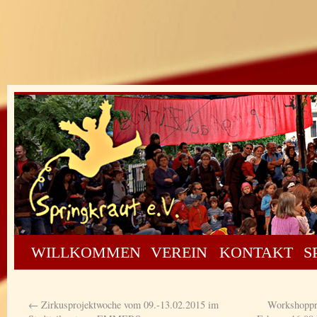
WILLKOMMEN
VEREIN
KONTAKT
S
←
Zirkusprojektwoche vom 09.-13.02.2015 im
Workshopprä