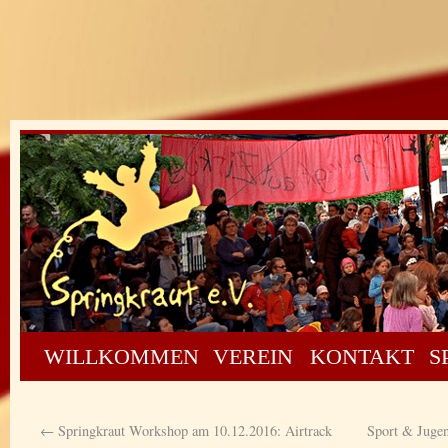
WILLKOMMEN
VEREIN
KONTAKT
S
←
Springkraut Workshop am 10.12.2016: Airtrack
Sport & Juge